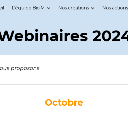
il
L'équipe Bio'M
Nos créations
Nos actions
ip to main content
Skip to navigat
Webinaires 202
vous proposons
1 webinaire par mois, le dernie
Octobre