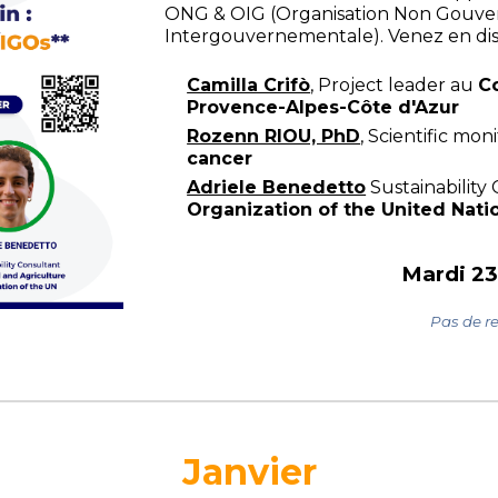
ONG & OIG (Organisation Non Gouve
Intergouvernementale).
Venez en dis
Camilla Crifò
,
Project leader au
C
Provence-Alpes-Côte d'Azur
Rozenn RIOU, PhD
, Scientific mo
cancer
Adriele Benedetto
Sustainability
Organization of the United Nati
Mardi 23 
Pas de re
Janvier