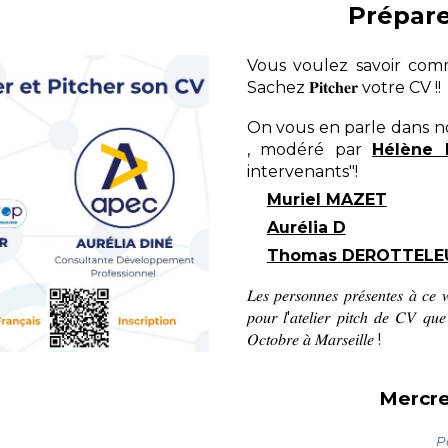
Prépare
Vous voulez savoir comment vous 𝐝
Sachez 𝐏𝐢𝐭𝐜𝐡𝐞𝐫 votre CV !!
On vous en parle dans n
, modéré par
Hélène 
intervenants"!
Muriel MAZET
Aurélia D
INE
Thomas D
EROTTELE
𝐿𝑒𝑠 𝑝𝑒𝑟𝑠𝑜𝑛𝑛𝑒𝑠 𝑝𝑟𝑒́𝑠𝑒𝑛𝑡𝑒𝑠 𝑎̀ 𝑐𝑒 𝑤
𝑝𝑜𝑢𝑟 𝑙'𝑎𝑡𝑒𝑙𝑖𝑒𝑟 𝑝𝑖𝑡𝑐ℎ 𝑑𝑒 𝐶𝑉 𝑞𝑢
𝑂𝑐𝑡𝑜𝑏𝑟𝑒 𝑎̀ 𝑀𝑎𝑟𝑠𝑒𝑖𝑙𝑙𝑒 !
Mercre
P