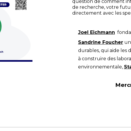
question de comment int
de recherche, votre futu
directement avec les spe
Joel Eichmann
fonda
Sandrine Foucher
une
durables, qui aide les 
à construire des labor
environnementale,
St
Mercr