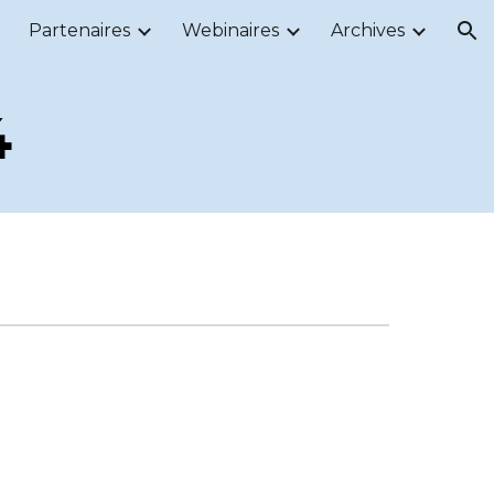
Partenaires
Webinaires
Archives
ion
4
r mercredi de chaque mois à 18h30.