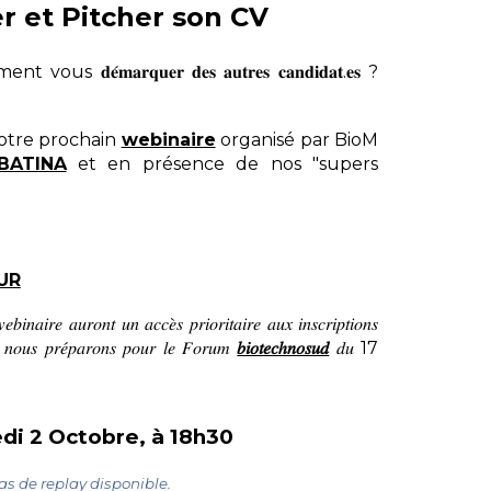
r et Pitcher son CV
𝐞́𝐦𝐚𝐫𝐪𝐮𝐞𝐫 𝐝𝐞𝐬 𝐚𝐮𝐭𝐫𝐞𝐬 𝐜𝐚𝐧𝐝𝐢𝐝𝐚𝐭.𝐞𝐬 ?
otre prochain
webinaire
organisé par BioM
BATINA
et en présence de nos "supers
UR
𝑏𝑖𝑛𝑎𝑖𝑟𝑒 𝑎𝑢𝑟𝑜𝑛𝑡 𝑢𝑛 𝑎𝑐𝑐𝑒̀𝑠 𝑝𝑟𝑖𝑜𝑟𝑖𝑡𝑎𝑖𝑟𝑒 𝑎𝑢𝑥 𝑖𝑛𝑠𝑐𝑟𝑖𝑝𝑡𝑖𝑜𝑛𝑠
𝑒 𝑛𝑜𝑢𝑠 𝑝𝑟𝑒́𝑝𝑎𝑟𝑜𝑛𝑠 𝑝𝑜𝑢𝑟 𝑙𝑒 𝐹𝑜𝑟𝑢𝑚
𝑏𝑖𝑜𝑡𝑒𝑐ℎ𝑛𝑜𝑠𝑢𝑑
𝑑𝑢 17
di 2 Octobre, à 18h30
as de replay disponible.