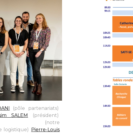
DANI
(pôle partenariats)
,
sim SALEM
(président)
,
tthew PHILIPPE
(notre
e logistique)
,
Pierre-Louis