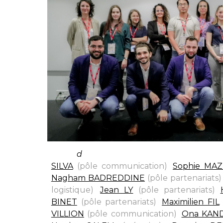
Avec (
d
e gauche à droite et de haut e
SILVA
(pôle communication)
,
Sophie MAZ
Nagham BADREDDINE
(pôle partenariats)
logistique)
,
Jean LY
(pôle partenariats)
BINET
(pôle partenariats)
,
Maximilien FIL
VILLION
(pôle communication)
,
Ona KAN