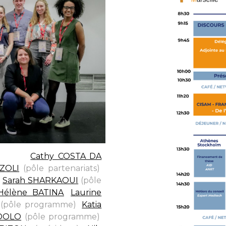
n bas)
:
Cathy COSTA DA
ZOLI
(pôle partenariats)
,
,
Sarah SHARKAOUI
(pôle
Hélène BATINA
,
Laurine
(pôle programme)
,
Katia
DOLO
(pôle programme)
,