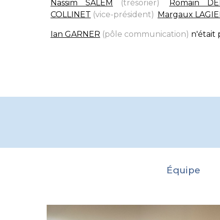
Nassim SALEM
(trésorier)
,
Romain DE
COLLINET
(vice-président)
,
Margaux LAGI
Ian GARNER
(pôle communication)
n'était 
Équipe