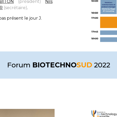
BITON
(président)
Nils
ER
(secrétaire)
.
pas présent le jour J.
Forum
BIOTECHNO
SUD
2022