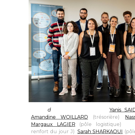
Avec (
d
e gauche à droite)
:
Yanis SAI
Amandine WOILLARD
(trésorière)
,
Nas
Margaux LAGIER
(pôle logistique)
, Ma
renfort du jour J)
,
Sarah SHARKAOUI
(pôl