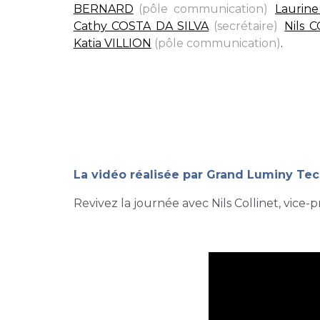
BERNARD
(pôle communication)
,
Laurin
Cathy COSTA DA SILVA
(secrétaire)
,
Nils 
Katia VILLION
(pôle communication)
.
La
vidéo réalisée par Grand Luminy Te
Revivez la journée avec Nils Collinet, vice-p