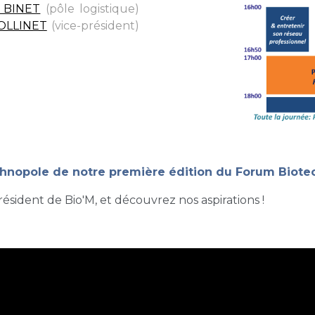
e BINET
(pôle logistique)
,
COLLINET
(vice-président)
,
chnopole de notre première édition du Forum Biote
résident de Bio'M, et découvrez nos aspirations !