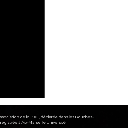
sociation de loi 190
1
, déclarée dans les Bouches-
egistrée à Aix-Marseille Université