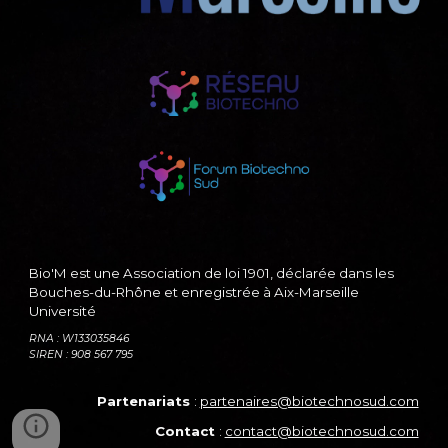
Bio'M est une Association de loi 190
1
, déclarée dans les
Bouches-du-Rhône et enregistrée à Aix-Marseille
Université
RN
A
: W133035846
SIRE
N
: 908 567 795
Partenariats
:
partenaires@biotechnosud.com
Contact
:
contact@biotechnosud.com